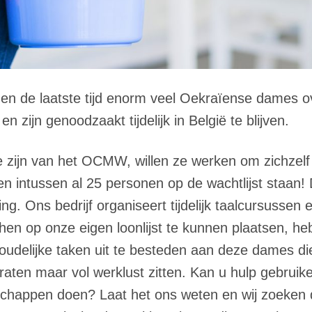
gen de laatste tijd enorm veel Oekraïense dames ov
n zijn genoodzaakt tijdelijk in België te blijven.
te zijn van het OCMW, willen ze werken om zichzelf
n intussen al 25 personen op de wachtlijst staan
. Ons bedrijf organiseert tijdelijk taalcursussen e
en op onze eigen loonlijst te kunnen plaatsen, he
houdelijke taken uit te besteden aan deze dames di
aten maar vol werklust zitten. Kan u hulp gebruike
dschappen doen? Laat het ons weten en wij zoeken