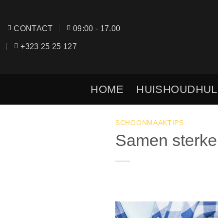
Skip
to
CONTACT
09:00 - 17.00
content
+323 25 25 127
HOME
HUISHOUDHUL
SCHOONMAAKTIPS
Samen sterke