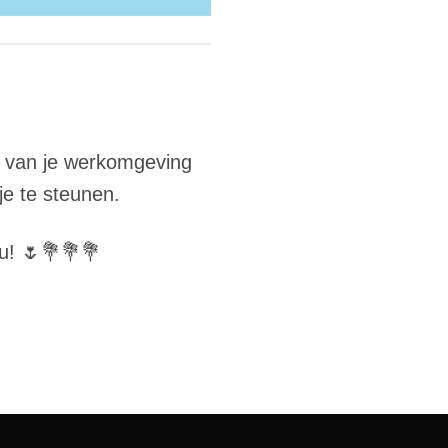
m van je werkomgeving
e te steunen.
u! 🌷💐💐💐